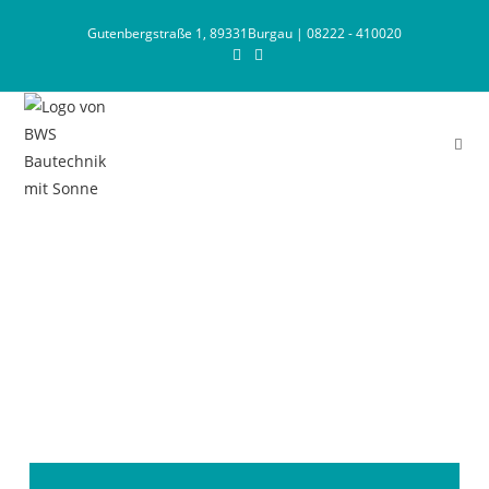
Gutenbergstraße 1, 89331Burgau | 08222 - 410020
AKTUELL
ÜBERARBEITEN WIR
UNSERE WEBSEITE
Kommen Sie bald wieder, wir freuen uns auf
ihren Besuch!